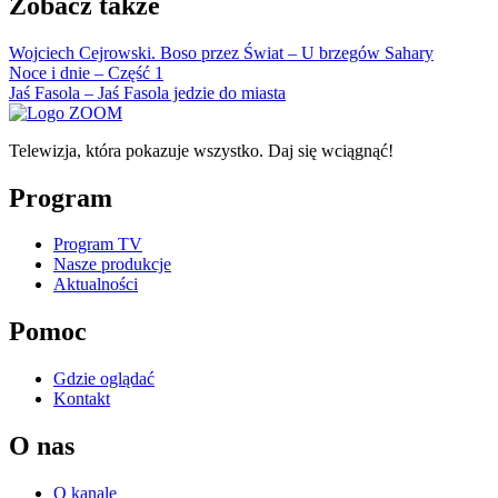
Zobacz także
Wojciech Cejrowski. Boso przez Świat – U brzegów Sahary
Noce i dnie – Część 1
Jaś Fasola – Jaś Fasola jedzie do miasta
Telewizja, która pokazuje wszystko. Daj się wciągnąć!
Program
Program TV
Nasze produkcje
Aktualności
Pomoc
Gdzie oglądać
Kontakt
O nas
O kanale