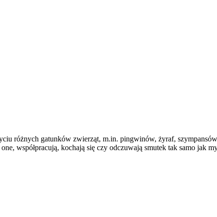
 życiu różnych gatunków zwierząt, m.in. pingwinów, żyraf, szympansó
 one, współpracują, kochają się czy odczuwają smutek tak samo jak my