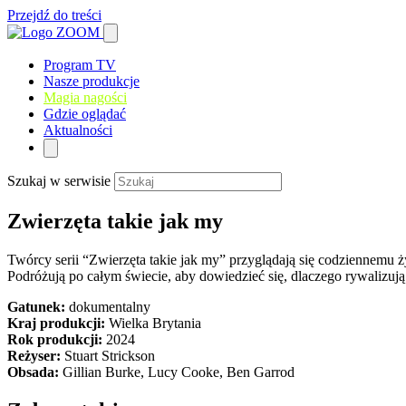
Przejdź do treści
Program TV
Nasze produkcje
Magia nagości
Gdzie oglądać
Aktualności
Szukaj w serwisie
Zwierzęta takie jak my
Twórcy serii “Zwierzęta takie jak my” przyglądają się codziennemu
Podróżują po całym świecie, aby dowiedzieć się, dlaczego rywalizują
Gatunek:
dokumentalny
Kraj produkcji:
Wielka Brytania
Rok produkcji:
2024
Reżyser:
Stuart Strickson
Obsada:
Gillian Burke, Lucy Cooke, Ben Garrod