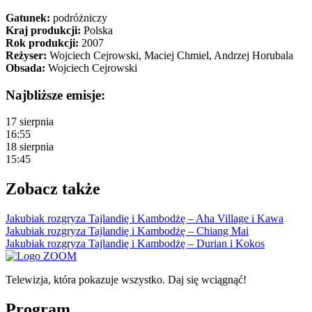
Gatunek:
podróżniczy
Kraj produkcji:
Polska
Rok produkcji:
2007
Reżyser:
Wojciech Cejrowski, Maciej Chmiel, Andrzej Horubala
Obsada:
Wojciech Cejrowski
Najbliższe emisje:
17 sierpnia
16:55
18 sierpnia
15:45
Zobacz także
Jakubiak rozgryza Tajlandię i Kambodżę – Aha Village i Kawa
Jakubiak rozgryza Tajlandię i Kambodżę – Chiang Mai
Jakubiak rozgryza Tajlandię i Kambodżę – Durian i Kokos
Telewizja, która pokazuje wszystko. Daj się wciągnąć!
Program