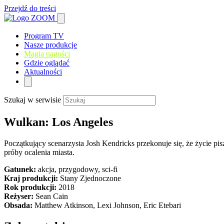
Przejdź do treści
Program TV
Nasze produkcje
Magia nagości
Gdzie oglądać
Aktualności
Szukaj w serwisie
Wulkan: Los Angeles
Początkujący scenarzysta Josh Kendricks przekonuje się, że życie p
próby ocalenia miasta.
Gatunek:
akcja, przygodowy, sci-fi
Kraj produkcji:
Stany Zjednoczone
Rok produkcji:
2018
Reżyser:
Sean Cain
Obsada:
Matthew Atkinson, Lexi Johnson, Eric Etebari