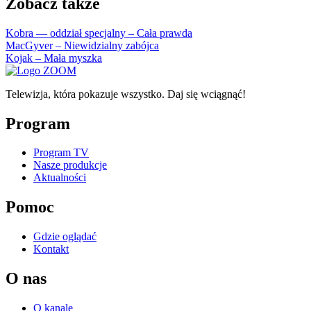
Zobacz także
Kobra — oddział specjalny – Cała prawda
MacGyver – Niewidzialny zabójca
Kojak – Mała myszka
Telewizja, która pokazuje wszystko. Daj się wciągnąć!
Program
Program TV
Nasze produkcje
Aktualności
Pomoc
Gdzie oglądać
Kontakt
O nas
O kanale