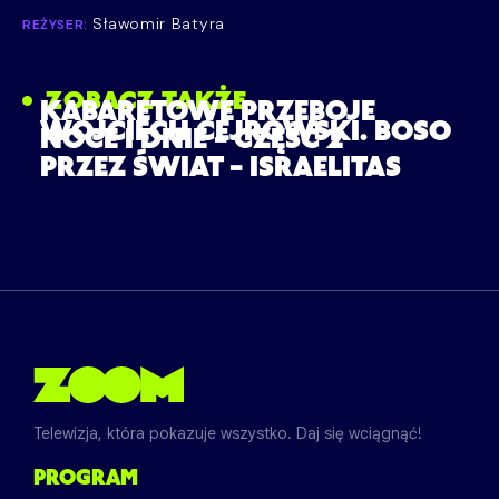
Sławomir Batyra
REŻYSER:
ZOBACZ TAKŻE
KABARETOWE PRZEBOJE
WOJCIECH CEJROWSKI. BOSO
NOCE I DNIE – CZĘŚĆ 2
PRZEZ ŚWIAT – ISRAELITAS
Telewizja, która pokazuje wszystko. Daj się wciągnąć!
PROGRAM