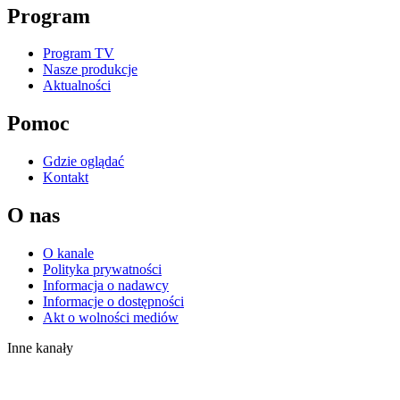
Program
Program TV
Nasze produkcje
Aktualności
Pomoc
Gdzie oglądać
Kontakt
O nas
O kanale
Polityka prywatności
Informacja o nadawcy
Informacje o dostępności
Akt o wolności mediów
Inne kanały