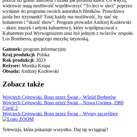
podróż do granic internetu i działa jak poranna kawa. Co więcej,
widzowie mają możliwość współtworzyć “To leci w sieci” poprzez
wysłanie do programu swoich autorskich filmików. Prawdziwa
jazda bez trzymanki! Tutaj każdy ma możliwość, by stać się
bohaterem i “skraść show”. Program prowadzi Andrzej Kozłowski
– aktor, muzyk i artysta kabaretowy, który współpracował z
Kabaretem pod Wyrwigroszem oraz był jednym z twórców zespołu
Los Bomberos, grającego muzykę latynoską.
Gatunek:
program informacyjny
Kraj produkcji:
Polska
Rok produkcji:
2023
Reżyser:
Monika Krupa
Obsada:
Andrzej Kozłowski
Zobacz także
Wojciech Cejrowski. Boso przez Świat – Wśród Berberów
Wojciech Cejrowski. Boso przez Świat – Nowa Gwinea, 1969
Część 2
Wojciech Cejrowski. Boso przez Świat – Wyspy szczęśliwe
Telewizja, która pokazuje wszystko. Daj się wciągnąć!