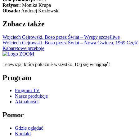
Reżyser:
Monika Krupa
Obsada:
Andrzej Kozłowski
Zobacz także
Wojciech Cejrowski. Boso przez Świat – Wyspy szczęśliwe
Wojciech Cejrowski. Boso przez Świat – Nowa Gwinea, 1969 Część
Kabaretowe przeboje
Telewizja, która pokazuje wszystko. Daj się wciągnąć!
Program
Program TV
Nasze produkcje
Aktualności
Pomoc
Gdzie oglądać
Kontakt