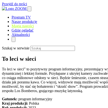
Przejdź do treści
Program TV
Nasze produkcje
Magia nagości
Gdzie oglądać
Aktualności
Szukaj w serwisie
To leci w sieci
To leci w sieci” to pozytywny program informacyjny, prezentujący wy
dynamicznej i lekkiej formule. Przyłapane z ukrytej kamery zuchwałe 
co osiąga milionowe odsłony w sieci. Będzie śmiesznie, czasem stras
działa jak poranna kawa. Co więcej, widzowie mają możliwość współ
możliwość, by stać się bohaterem i “skraść show”. Program prowadz
zespołu Los Bomberos, grającego muzykę latynoską.
Gatunek:
program informacyjny
Kraj produkcji:
Polska
Rok produkcji:
2023