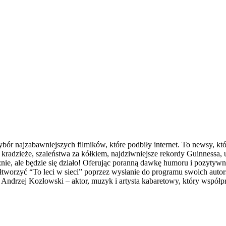
bór najzabawniejszych filmików, które podbiły internet. To newsy, któ
kradzieże, szaleństwa za kółkiem, najdziwniejsze rekordy Guinnessa, uro
znie, ale będzie się działo! Oferując poranną dawkę humoru i pozytywn
tworzyć “To leci w sieci” poprzez wysłanie do programu swoich autor
i Andrzej Kozłowski – aktor, muzyk i artysta kabaretowy, który wsp