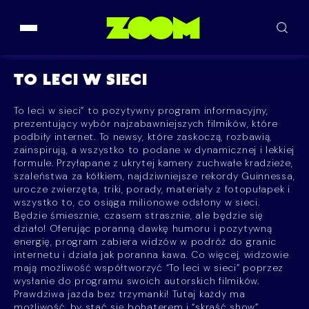
Przejdź do treści
TO LECI W SIECI
To leci w sieci” to pozytywny program informacyjny,
prezentujący wybór najzabawniejszych filmików, które
podbiły internet. To newsy, które zaskoczą, rozbawią,
zainspirują, a wszystko to podane w dynamicznej i lekkiej
formule. Przyłapane z ukrytej kamery zuchwałe kradzieże,
szaleństwa za kółkiem, najdziwniejsze rekordy Guinnessa,
urocze zwierzęta, triki, porady, materiały z fotopułapek i
wszystko to, co osiąga milionowe odsłony w sieci.
Będzie śmiesznie, czasem strasznie, ale będzie się
działo! Oferując poranną dawkę humoru i pozytywną
energię, program zabiera widzów w podróż do granic
internetu i działa jak poranna kawa. Co więcej, widzowie
mają możliwość współtworzyć “To leci w sieci” poprzez
wysłanie do programu swoich autorskich filmików.
Prawdziwa jazda bez trzymanki! Tutaj każdy ma
możliwość, by stać się bohaterem i “skraść show”.