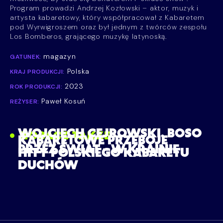
Program prowadzi Andrzej Kozłowski – aktor, muzyk i
artysta kabaretowy, który współpracował z Kabaretem
pod Wyrwigroszem oraz był jednym z twórców zespołu
Los Bomberos, grającego muzykę latynoską.
magazyn
GATUNEK:
Polska
KRAJ PRODUKCJI:
2023
ROK PRODUKCJI:
Paweł Kosuń
REŻYSER:
WOJCIECH CEJROWSKI. BOSO
ZOBACZ TAKŻE
KABARETOWE PRZEBOJE
PRZEZ ŚWIAT – W KRAINIE
HITY POLSKIEGO KABARETU
DUCHÓW