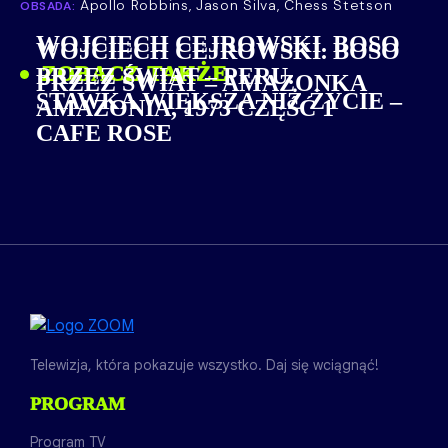
Apollo Robbins, Jason Silva, Chess Stetson
OBSADA:
WOJCIECH CEJROWSKI. BOSO
WOJCIECH CEJROWSKI. BOSO
ZOBACZ TAKŻE
PRZEZ ŚWIAT – PERU.
PRZEZ ŚWIAT – AMAZONKA
STAWKA WIĘKSZA NIŻ ŻYCIE –
AMAZONIA, 1973 CZĘŚĆ 1
CAFE ROSE
Telewizja, która pokazuje wszystko. Daj się wciągnąć!
PROGRAM
Program TV