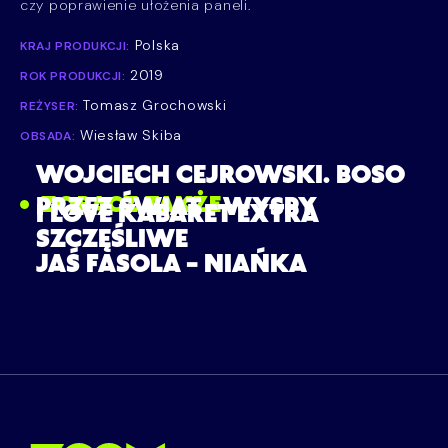
czy poprawienie ułożenia paneli.
Polska
KRAJ PRODUKCJI:
2019
ROK PRODUKCJI:
Tomasz Grochowski
REŻYSER:
Wiesław Skiba
OBSADA:
WOJCIECH CEJROWSKI. BOSO
ZOBACZ TAKŻE
PRZEZ ŚWIAT – WYSPY
I LOVE KABARET EXTRA
SZCZĘŚLIWE
JAŚ FASOLA – NIAŃKA