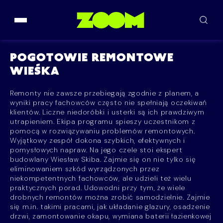
Przejdź do treści
POGOTOWIE REMONTOWE
WIEŚKA
Remonty nie zawsze przebiegają zgodnie z planem, a
wyniki pracy fachowców często nie spełniają oczekiwań
klientów. Liczne niedoróbki i usterki są ich prawdziwym
utrapieniem. Ekipa programu spieszy uczestnikom z
pomocą w rozwiązywaniu problemów remontowych.
Wyjątkowy zespół dokona szybkich, efektywnych i
pomysłowych napraw. Na jego czele stoi ekspert
budowlany Wiesław Skiba. Zajmie się on nie tylko się
eliminowaniem szkód wyrządzonych przez
niekompetentnych fachowców, ale udzieli też wielu
praktycznych porad. Udowodni przy tym, że wiele
drobnych remontów można zrobić samodzielnie. Zajmie
się m.in. takimi pracami, jak układanie glazury, osadzenie
drzwi, zamontowanie okapu, wymiana baterii łazienkowej