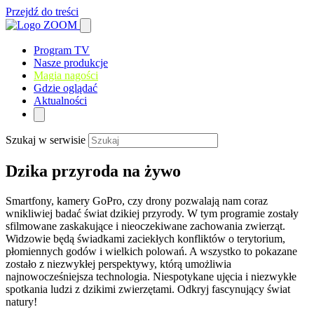
Przejdź do treści
Program TV
Nasze produkcje
Magia nagości
Gdzie oglądać
Aktualności
Szukaj w serwisie
Dzika przyroda na żywo
Smartfony, kamery GoPro, czy drony pozwalają nam coraz
wnikliwiej badać świat dzikiej przyrody. W tym programie zostały
sfilmowane zaskakujące i nieoczekiwane zachowania zwierząt.
Widzowie będą świadkami zaciekłych konfliktów o terytorium,
płomiennych godów i wielkich polowań. A wszystko to pokazane
zostało z niezwykłej perspektywy, którą umożliwia
najnowocześniejsza technologia. Niespotykane ujęcia i niezwykłe
spotkania ludzi z dzikimi zwierzętami. Odkryj fascynujący świat
natury!