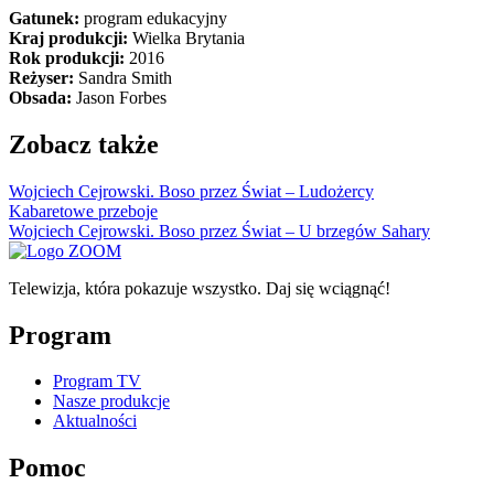
Gatunek:
program edukacyjny
Kraj produkcji:
Wielka Brytania
Rok produkcji:
2016
Reżyser:
Sandra Smith
Obsada:
Jason Forbes
Zobacz także
Wojciech Cejrowski. Boso przez Świat – Ludożercy
Kabaretowe przeboje
Wojciech Cejrowski. Boso przez Świat – U brzegów Sahary
Telewizja, która pokazuje wszystko. Daj się wciągnąć!
Program
Program TV
Nasze produkcje
Aktualności
Pomoc