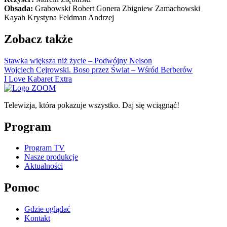
Obsada:
Grabowski Robert Gonera Zbigniew Zamachowski
Kayah Krystyna Feldman Andrzej
Zobacz także
Stawka większa niż życie – Podwójny Nelson
Wojciech Cejrowski. Boso przez Świat – Wśród Berberów
I Love Kabaret Extra
Telewizja, która pokazuje wszystko. Daj się wciągnąć!
Program
Program TV
Nasze produkcje
Aktualności
Pomoc
Gdzie oglądać
Kontakt