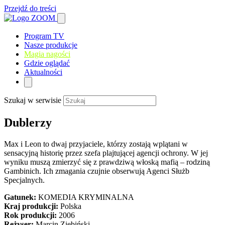
Przejdź do treści
Program TV
Nasze produkcje
Magia nagości
Gdzie oglądać
Aktualności
Szukaj w serwisie
Dublerzy
Max i Leon to dwaj przyjaciele, którzy zostają wplątani w
sensacyjną historię przez szefa plajtującej agencji ochrony. W jej
wyniku muszą zmierzyć się z prawdziwą włoską mafią – rodziną
Gambinich. Ich zmagania czujnie obserwują Agenci Służb
Specjalnych.
Gatunek:
KOMEDIA KRYMINALNA
Kraj produkcji:
Polska
Rok produkcji:
2006
Reżyser:
Marcin Ziębiński