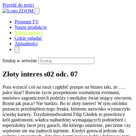
Przejdź do treści
Program TV
Nasze produkcje
Magia nagości
Gdzie oglądać
Aktualności
Szukaj w serwisie
Złoty interes s02 odc. 07
Pora wrzucić coś na ruszt i zgłębić przepis na biznes taki, że ….
palce lizać! Barwne życie przepełnione rozmaitymi eventami,
mnóstwo zagranicznych podróży i medialny świat stojący otworem.
Brzmi jak praca? Nie bardzo. Bo to złoty interes! W tym odcinku
poznacie przedsiębiorczego freaka, któremu nazwisko wyznaczyło
ścieżkę kariery. Trzydziestodwuletni Filip Głodek to prawdziwy
król gastronomi, władca najbardziej wymagających podniebień i
superzdolny facet przy garach, dla którego smażenie, pieczenie czy
wędzenie nie ma żadnych tajemnic. Kiedyś gotował jedynie dla