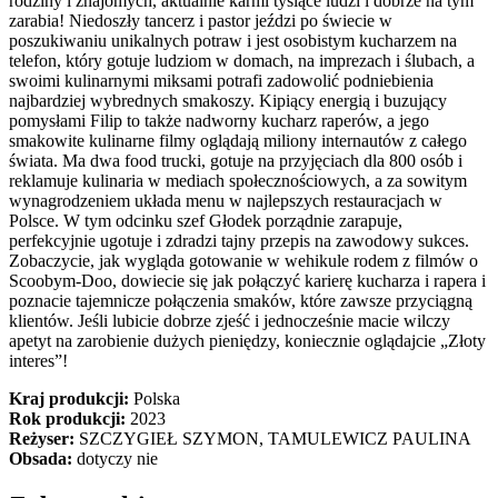
rodziny i znajomych, aktualnie karmi tysiące ludzi i dobrze na tym
zarabia! Niedoszły tancerz i pastor jeździ po świecie w
poszukiwaniu unikalnych potraw i jest osobistym kucharzem na
telefon, który gotuje ludziom w domach, na imprezach i ślubach, a
swoimi kulinarnymi miksami potrafi zadowolić podniebienia
najbardziej wybrednych smakoszy. Kipiący energią i buzujący
pomysłami Filip to także nadworny kucharz raperów, a jego
smakowite kulinarne filmy oglądają miliony internautów z całego
świata. Ma dwa food trucki, gotuje na przyjęciach dla 800 osób i
reklamuje kulinaria w mediach społecznościowych, a za sowitym
wynagrodzeniem układa menu w najlepszych restauracjach w
Polsce. W tym odcinku szef Głodek porządnie zarapuje,
perfekcyjnie ugotuje i zdradzi tajny przepis na zawodowy sukces.
Zobaczycie, jak wygląda gotowanie w wehikule rodem z filmów o
Scoobym-Doo, dowiecie się jak połączyć karierę kucharza i rapera i
poznacie tajemnicze połączenia smaków, które zawsze przyciągną
klientów. Jeśli lubicie dobrze zjeść i jednocześnie macie wilczy
apetyt na zarobienie dużych pieniędzy, koniecznie oglądajcie „Złoty
interes”!
Kraj produkcji:
Polska
Rok produkcji:
2023
Reżyser:
SZCZYGIEŁ SZYMON, TAMULEWICZ PAULINA
Obsada:
dotyczy nie