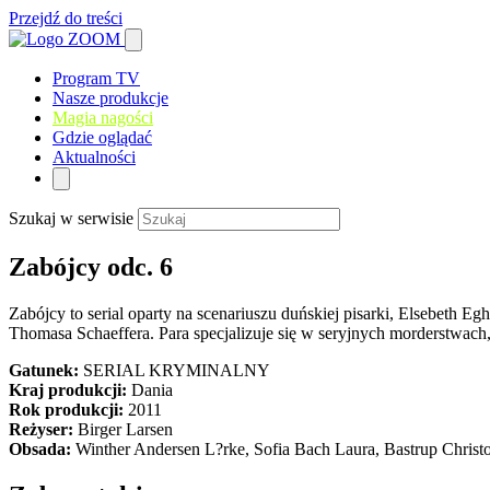
Przejdź do treści
Program TV
Nasze produkcje
Magia nagości
Gdzie oglądać
Aktualności
Szukaj w serwisie
Zabójcy odc. 6
Zabójcy to serial oparty na scenariuszu duńskiej pisarki, Elsebeth Eg
Thomasa Schaeffera. Para specjalizuje się w seryjnych morderstwach,
Gatunek:
SERIAL KRYMINALNY
Kraj produkcji:
Dania
Rok produkcji:
2011
Reżyser:
Birger Larsen
Obsada:
Winther Andersen L?rke, Sofia Bach Laura, Bastrup Christ