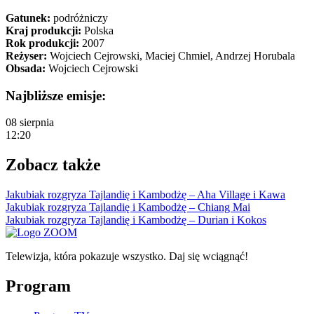
Gatunek:
podróżniczy
Kraj produkcji:
Polska
Rok produkcji:
2007
Reżyser:
Wojciech Cejrowski, Maciej Chmiel, Andrzej Horubala
Obsada:
Wojciech Cejrowski
Najbliższe emisje:
08 sierpnia
12:20
Zobacz także
Jakubiak rozgryza Tajlandię i Kambodżę – Aha Village i Kawa
Jakubiak rozgryza Tajlandię i Kambodżę – Chiang Mai
Jakubiak rozgryza Tajlandię i Kambodżę – Durian i Kokos
Telewizja, która pokazuje wszystko. Daj się wciągnąć!
Program