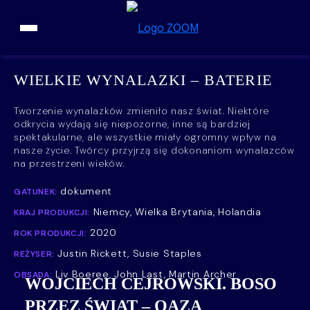
Przejdź do treści
WIELKIE WYNALAZKI – BATERIE
Tworzenie wynalazków zmieniło nasz świat. Niektóre
odkrycia wydają się niepozorne, inne są bardziej
spektakularne, ale wszystkie miały ogromny wpływ na
nasze życie. Twórcy przyjrzą się dokonaniom wynalazców
na przestrzeni wieków.
dokument
GATUNEK:
Niemcy, Wielka Brytania, Holandia
KRAJ PRODUKCJI:
2020
ROK PRODUKCJI:
Justin Rickett, Susie Staples
REŻYSER:
Liv Boeree, John Last, Martin Archer
OBSADA:
WOJCIECH CEJROWSKI. BOSO
PRZEZ ŚWIAT – OAZA