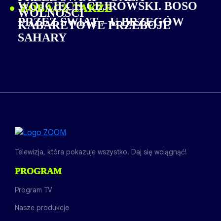
WOJCIECH CEJROWSKI. BOSO
ZOBACZ TAKŻE
WOLNOŚCI
PRZEZ ŚWIAT – U BRZEGÓW
KABARETOWE PRZEBOJE
SAHARY
Telewizja, która pokazuje wszystko. Daj się wciągnąć!
PROGRAM
Program TV
Nasze produkcje