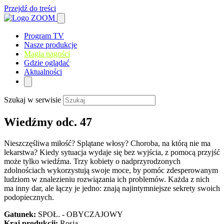
Przejdź do treści
Program TV
Nasze produkcje
Magia nagości
Gdzie oglądać
Aktualności
Szukaj w serwisie
Wiedźmy odc. 47
Nieszczęśliwa miłość? Splątane włosy? Choroba, na którą nie ma
lekarstwa? Kiedy sytuacja wydaje się bez wyjścia, z pomocą przyjść
może tylko wiedźma. Trzy kobiety o nadprzyrodzonych
zdolnościach wykorzystują swoje moce, by pomóc zdesperowanym
ludziom w znalezieniu rozwiązania ich problemów. Każda z nich
ma inny dar, ale łączy je jedno: znają najintymniejsze sekrety swoich
podopiecznych.
Gatunek:
SPOŁ. - OBYCZAJOWY
Kraj produkcji:
Rosja