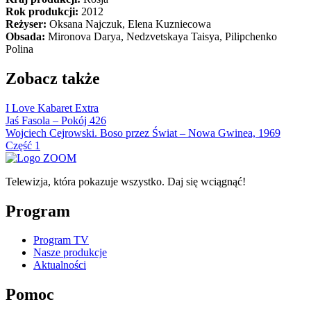
Rok produkcji:
2012
Reżyser:
Oksana Najczuk, Elena Kuzniecowa
Obsada:
Mironova Darya, Nedzvetskaya Taisya, Pilipchenko
Polina
Zobacz także
I Love Kabaret Extra
Jaś Fasola – Pokój 426
Wojciech Cejrowski. Boso przez Świat – Nowa Gwinea, 1969
Część 1
Telewizja, która pokazuje wszystko. Daj się wciągnąć!
Program
Program TV
Nasze produkcje
Aktualności
Pomoc