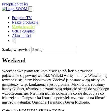
Przejdź do treści
Program TV
Nasze produkcje
Magia nagości
Gdzie oglądać
Aktualności
Szukaj w serwisie
Weekend
Weekendowe plany wielkomiejskiego półświatka zakłóca
pojawienie się pewnej walizki. Walizki wartej miliony. Wieść o niej
rozchodzi się lotem błyskawicy. Zdobyć ją postanawiają nie tylko
gangsterzy, więc konkurencja jest ogromna. Max i Gula, rodzinny
bandycki duet, również nie zamierzają odpuścić okazji do szybkiego
wzbogacenia się. Nie mają jednak pojęcia na co się decydują i co
ich czeka… Gangsterska komedia pomyłek wzorowana na filmach
mistrzów gatunku: Quentina Tarantino i Guya Richiego.
Gatunek:
KOMEDIA SENSACYJNA