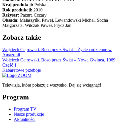
Kraj produkcji:
Polska
Rok produkcji:
2010
Reżyser:
Pazura Cezary
Obsada:
Małaszyńki Paweł, Lewandowski Michał, Socha
Małgorzata, Wilczak Paweł, Frycz Jan
Zobacz także
Wojciech Cejrowski. Boso przez Świat – Życie codzienne w
Amazonii
Wojciech Cejrowski. Boso przez Świat – Nowa Gwinea, 1969
Część 1
Kabaretowe przeboje
Telewizja, która pokazuje wszystko. Daj się wciągnąć!
Program
Program TV
Nasze produkcje
Aktualności