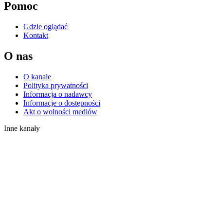
Pomoc
Gdzie oglądać
Kontakt
O nas
O kanale
Polityka prywatności
Informacja o nadawcy
Informacje o dostępności
Akt o wolności mediów
Inne kanały