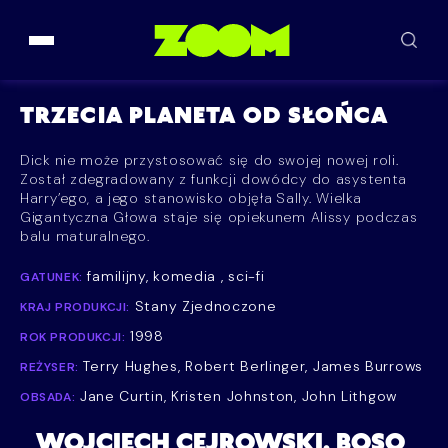
Przejdź do treści
TRZECIA PLANETA OD SŁOŃCA
Dick nie może przystosować się do swojej nowej roli.
Został zdegradowany z funkcji dowódcy do asystenta
Harry’ego, a jego stanowisko objęła Sally. Wielka
Gigantyczna Głowa staje się opiekunem Alissy podczas
balu maturalnego.
familijny, komedia , sci-fi
GATUNEK:
Stany Zjednoczone
KRAJ PRODUKCJI:
1998
ROK PRODUKCJI:
Terry Hughes, Robert Berlinger, James Burrows
REŻYSER:
Jane Curtin, Kristen Johnston, John Lithgow
OBSADA:
WOJCIECH CEJROWSKI. BOSO