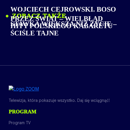
WOJCIECH CEJROWSKI. BOSO
ZOBACZ TAKŻE
PRZEZ ŚWIAT – WIELBŁĄD
STAWKA WIĘKSZA NIŻ ŻYCIE –
HITY POLSKIEGO KABARETU
ŚCIŚLE TAJNE
Telewizja, która pokazuje wszystko. Daj się wciągnąć!
PROGRAM
Program TV