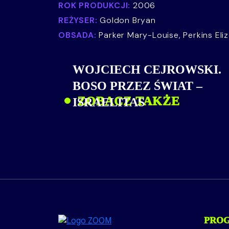
ROK PRODUKCJI:
2006
REŻYSER:
Goldon Bryan
OBSADA:
Parker Mary-Louise, Perkins Eli
WOJCIECH CEJROWSKI.
BOSO PRZEZ ŚWIAT –
ZOBACZ TAKŻE
ISRAELITAS
PRO