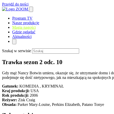
Przejdź do treści
Program TV
Nasze produkcje
Magia nagości
Gdzie oglądać
Aktualności
Szukaj w serwisie
Trawka sezon 2 odc. 10
Gdy mąż Nancy Botwin umiera, okazuje się, że utrzymanie domu i d
podejmuje się dość nietypowego, jak na mieszkającą na spokojnych 
Gatunek:
KOMEDIA , KRYMINAŁ
Kraj produkcji:
USA
Rok produkcji:
2006
Reżyser:
Zisk Craig
Obsada:
Parker Mary-Louise, Perkins Elizabeth, Patano Tonye