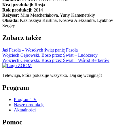
Kraj produkcji:
Rosja
Rok produkcji:
2014
Reżyser:
Mira Mescheriakova, Yuriy Kamenetskiy
Obsada:
Kazinskaya Kristina, Kosova Aleksandra, Lyakhov
Sergey
Zobacz także
Jaś Fasola – Wesołych świąt panie Fasola
Wojciech Cejrowski. Boso przez Świat – Ludożercy
Wojciech Cejrowski. Boso przez Świat – Wśród Berberów
Telewizja, która pokazuje wszystko. Daj się wciągnąć!
Program
Program TV
Nasze produkcje
Aktualności
Pomoc