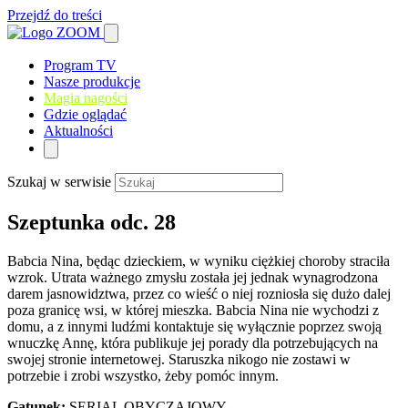
Przejdź do treści
Program TV
Nasze produkcje
Magia nagości
Gdzie oglądać
Aktualności
Szukaj w serwisie
Szeptunka odc. 28
Babcia Nina, będąc dzieckiem, w wyniku ciężkiej choroby straciła
wzrok. Utrata ważnego zmysłu została jej jednak wynagrodzona
darem jasnowidztwa, przez co wieść o niej rozniosła się dużo dalej
poza granicę wsi, w której mieszka. Babcia Nina nie wychodzi z
domu, a z innymi ludźmi kontaktuje się wyłącznie poprzez swoją
wnuczkę Annę, która publikuje jej porady dla potrzebujących na
swojej stronie internetowej. Staruszka nikogo nie zostawi w
potrzebie i zrobi wszystko, żeby pomóc innym.
Gatunek:
SERIAL OBYCZAJOWY