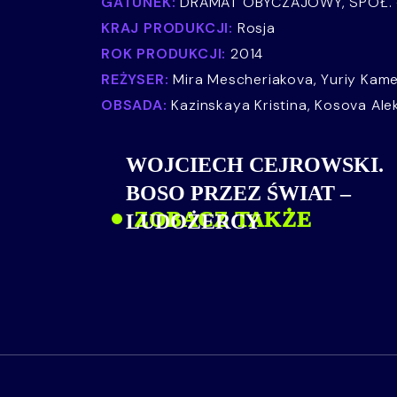
GATUNEK:
DRAMAT OBYCZAJOWY, SPOŁ.
KRAJ PRODUKCJI:
Rosja
ROK PRODUKCJI:
2014
REŻYSER:
Mira Mescheriakova, Yuriy Kame
OBSADA:
Kazinskaya Kristina, Kosova Al
WOJCIECH CEJROWSKI.
BOSO PRZEZ ŚWIAT –
ZOBACZ TAKŻE
LUDOŻERCY