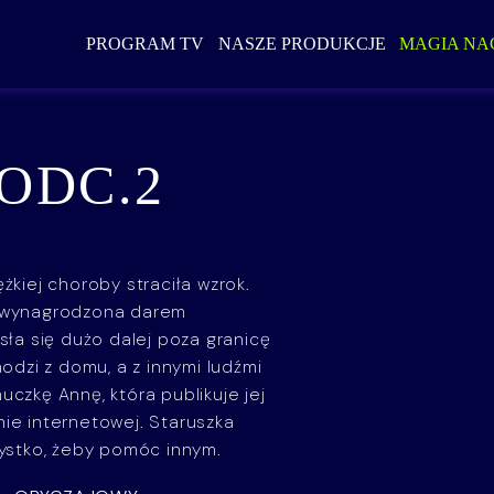
PROGRAM TV
NASZE PRODUKCJE
MAGIA NA
ODC.2
żkiej choroby straciła wzrok.
k wynagrodzona darem
sła się dużo dalej poza granicę
hodzi z domu, a z innymi ludźmi
uczkę Annę, która publikuje jej
nie internetowej. Staruszka
zystko, żeby pomóc innym.