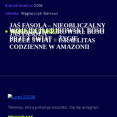
2016
ROK PRODUKCJI:
Węglarczyk Bartosz
OBSADA:
JAŚ FASOLA – NIEOBLICZALNY
WOJCIECH CEJROWSKI. BOSO
ZOBACZ TAKŻE
WOJCIECH CEJROWSKI. BOSO
JAŚ FASOLA
PRZEZ ŚWIAT – ŻYCIE
PRZEZ ŚWIAT – ISRAELITAS
CODZIENNE W AMAZONII
Telewizja, która pokazuje wszystko. Daj się wciągnąć!