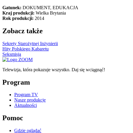
Gatunek:
DOKUMENT, EDUKACJA
Kraj produkcji:
Wielka Brytania
Rok produkcji:
2014
Zobacz także
Sekrety Starożytnej Inżynierii
Hity Polskiego Kabaretu
Seksmisja
Telewizja, która pokazuje wszystko. Daj się wciągnąć!
Program
Program TV
Nasze produkcje
Aktualności
Pomoc
Gdzie oglądać