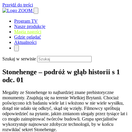
Przejdź do treści
Program TV
Nasze produkcje
Magia nagości
Gdzie oglądać
Aktualności
Szukaj w serwisie
Stonehenge – podróż w głąb historii s 1
odc. 01
Megality ze Stonehenge to najbardziej znane prehistoryczne
monumenty. Znajdują się na terenie Wielkiej Brytanii. Chociaż
poświęcono ich badaniu wiele lat i włożono w nie wiele wysiłku,
dotąd nie udało się odkryć, skąd się wzięły. Filmowcy spróbują
odpowiedzieć na pytanie, jakim zmianom ulegały przez tysiące lat i
co mogło zainspirować twórców budowli. Grupa specjalistów
wykorzystuje najnowsze zdobycze technologii, by w końcu
rozwikłać sekret Stonehenge.