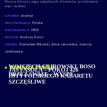
Klossa dotyczy jego wątpliwych interesów, postanawia
więc działać.
dramat
GATUNEK:
Polska
KRAJ PRODUKCJI:
1968
ROK PRODUKCJI:
Andrzej Konic
REŻYSER:
Stanisław Mikulski, Alina Janowska, Joanna
OBSADA:
Jedlewska
WOJCIECH CEJROWSKI. BOSO
ZOBACZ TAKŻE
JAŚ FASOLA – POKÓJ 426
PRZEZ ŚWIAT – WYSPY
HITY POLSKIEGO KABARETU
SZCZĘŚLIWE