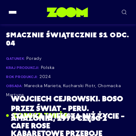
Przejdź do treści
SMACZNIE ŚWIĄTECZNIE S1 ODC.
04
Porady
GATUNEK:
Polska
KRAJ PRODUKCJI:
2024
ROK PRODUKCJI:
Marecka Marieta, Kucharski Piotr, Chomacka
OBSADA:
Martyna
WOJCIECH CEJROWSKI. BOSO
PRZEZ ŚWIAT – PERU.
ZOBACZ TAKŻE
STAWKA WIĘKSZA NIŻ ŻYCIE –
AMAZONIA, 1973 CZĘŚĆ 2
CAFE ROSE
KABARETOWE PRZEBOJE