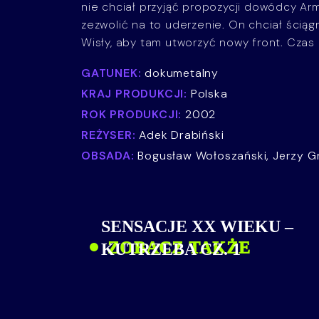
nie chciał przyjąć propozycji dowódcy Arm
zezwolić na to uderzenie. On chciał ściągną
Wisły, aby tam utworzyć nowy front. Czas m
GATUNEK:
dokumetalny
KRAJ PRODUKCJI:
Polska
ROK PRODUKCJI:
2002
REŻYSER:
Adek Drabiński
OBSADA:
Bogusław Wołoszański, Jerzy Gr
SENSACJE XX WIEKU –
ZOBACZ TAKŻE
KUTRZEBA CZ. 1