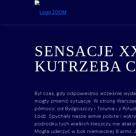
Przejdź do treści
SENSACJE X
KUTRZEBA C
Był czas, gdy odpowiednio wcześnie wyd
mogły zmienić sytuacje. W stronę Warszaw
północy: od Bydgoszczy i Torunia i z Połud
Łódź. Spychały nasze armie pobite i wykr
pośrodku tych wielkich kleszczy, nie atako
Mogła uderzyć w bok niemieckiej 8 armii.