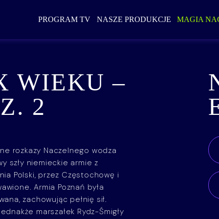
PROGRAM TV
NASZE PRODUKCJE
MAGIA NA
X WIEKU –
Z. 2
ane rozkazy Naczelnego wodza
y szły niemieckie armie z
nia Polski, przez Częstochowę i
wawione. Armia Poznań była
wana, zachowując pełnię sił.
 Jednakże marszałek Rydz-Śmigły