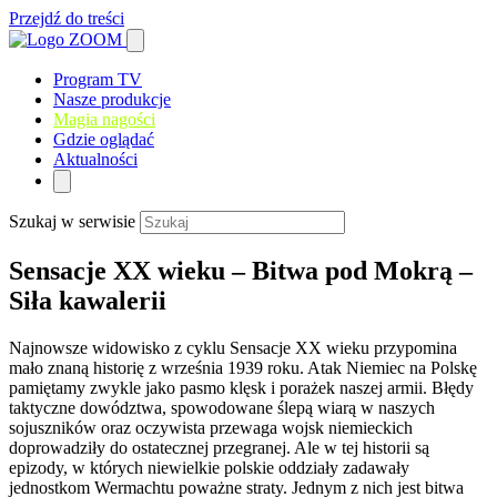
Przejdź do treści
Program TV
Nasze produkcje
Magia nagości
Gdzie oglądać
Aktualności
Szukaj w serwisie
Sensacje XX wieku – Bitwa pod Mokrą –
Siła kawalerii
Najnowsze widowisko z cyklu Sensacje XX wieku przypomina
mało znaną historię z września 1939 roku. Atak Niemiec na Polskę
pamiętamy zwykle jako pasmo klęsk i porażek naszej armii. Błędy
taktyczne dowództwa, spowodowane ślepą wiarą w naszych
sojuszników oraz oczywista przewaga wojsk niemieckich
doprowadziły do ostatecznej przegranej. Ale w tej historii są
epizody, w których niewielkie polskie oddziały zadawały
jednostkom Wermachtu poważne straty. Jednym z nich jest bitwa