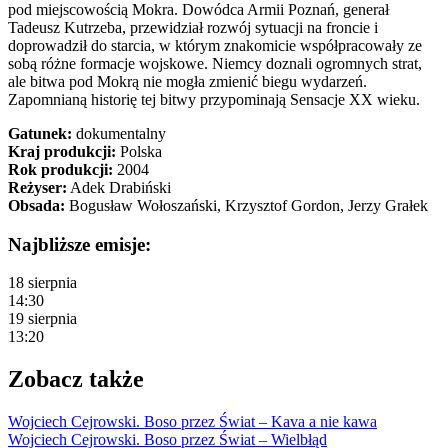
pod miejscowością Mokra. Dowódca Armii Poznań, generał
Tadeusz Kutrzeba, przewidział rozwój sytuacji na froncie i
doprowadził do starcia, w którym znakomicie współpracowały ze
sobą różne formacje wojskowe. Niemcy doznali ogromnych strat,
ale bitwa pod Mokrą nie mogła zmienić biegu wydarzeń.
Zapomnianą historię tej bitwy przypominają Sensacje XX wieku.
Gatunek:
dokumentalny
Kraj produkcji:
Polska
Rok produkcji:
2004
Reżyser:
Adek Drabiński
Obsada:
Bogusław Wołoszański, Krzysztof Gordon, Jerzy Grałek
Najbliższe emisje:
18 sierpnia
14:30
19 sierpnia
13:20
Zobacz także
Wojciech Cejrowski. Boso przez Świat – Kava a nie kawa
Wojciech Cejrowski. Boso przez Świat – Wielbłąd