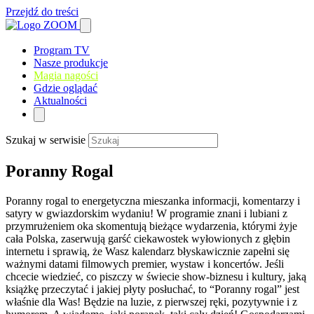
Przejdź do treści
Program TV
Nasze produkcje
Magia nagości
Gdzie oglądać
Aktualności
Szukaj w serwisie
Poranny Rogal
Poranny rogal to energetyczna mieszanka informacji, komentarzy i
satyry w gwiazdorskim wydaniu! W programie znani i lubiani z
przymrużeniem oka skomentują bieżące wydarzenia, którymi żyje
cała Polska, zaserwują garść ciekawostek wyłowionych z głębin
internetu i sprawią, że Wasz kalendarz błyskawicznie zapełni się
ważnymi datami filmowych premier, wystaw i koncertów. Jeśli
chcecie wiedzieć, co piszczy w świecie show-biznesu i kultury, jaką
książkę przeczytać i jakiej płyty posłuchać, to “Poranny rogal” jest
właśnie dla Was! Będzie na luzie, z pierwszej ręki, pozytywnie i z