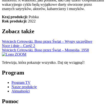
humorem. A wiadomo, jaki poranek, taki cały dzień! Gospodarzami
wakacyjnego cyklu będą wyjątkowe duety stworzone przez
znanych satyryków, aktorów, kabareciarzy i muzyków.
Kraj produkcji:
Polska
Rok produkcji:
2022
Zobacz także
Wojciech Cejrowski. Boso przez Świat – Wyspy szczęśliwe
Noce i dnie – Część 2
Wojciech Cejrowski. Boso przez Świat – Mongolia, 1958
Telewizja, która pokazuje wszystko. Daj się wciągnąć!
Program
Program TV
Nasze produkcje
Aktualności
Pomoc