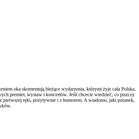
eniem oka skomentują bieżące wydarzenia, którymi żyje cała Polska,
ych premier, wystaw i koncertów. Jeśli chcecie wiedzieć, co piszczy
e, z pierwszej ręki, pozytywnie i z humorem. A wiadomo, jaki poranek,
zyków.