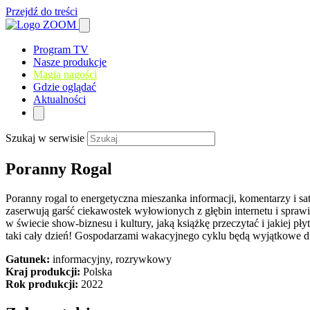
Przejdź do treści
Program TV
Nasze produkcje
Magia nagości
Gdzie oglądać
Aktualności
Szukaj w serwisie
Poranny Rogal
Poranny rogal to energetyczna mieszanka informacji, komentarzy i s
zaserwują garść ciekawostek wyłowionych z głębin internetu i sprawi
w świecie show-biznesu i kultury, jaką książkę przeczytać i jakiej pł
taki cały dzień! Gospodarzami wakacyjnego cyklu będą wyjątkowe d
Gatunek:
informacyjny, rozrywkowy
Kraj produkcji:
Polska
Rok produkcji:
2022