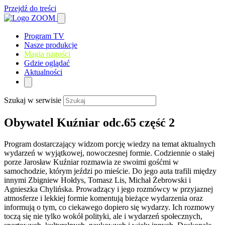
Przejdź do treści
Program TV
Nasze produkcje
Magia nagości
Gdzie oglądać
Aktualności
Szukaj w serwisie
Obywatel Kuźniar odc.65 część 2
Program dostarczający widzom porcję wiedzy na temat aktualnych
wydarzeń w wyjątkowej, nowoczesnej formie. Codziennie o stałej
porze Jarosław Kuźniar rozmawia ze swoimi gośćmi w
samochodzie, którym jeździ po mieście. Do jego auta trafili między
innymi Zbigniew Hołdys, Tomasz Lis, Michał Żebrowski i
Agnieszka Chylińska. Prowadzący i jego rozmówcy w przyjaznej
atmosferze i lekkiej formie komentują bieżące wydarzenia oraz
informują o tym, co ciekawego dopiero się wydarzy. Ich rozmowy
toczą się nie tylko wokół polityki, ale i wydarzeń społecznych,