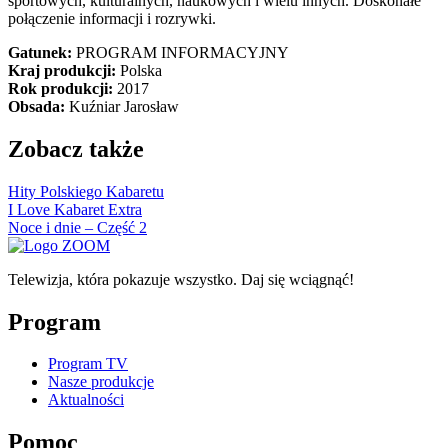
sportowych, kulturalnych, naukowych i wielu innych. Doskonałe
połączenie informacji i rozrywki.
Gatunek:
PROGRAM INFORMACYJNY
Kraj produkcji:
Polska
Rok produkcji:
2017
Obsada:
Kuźniar Jarosław
Zobacz także
Hity Polskiego Kabaretu
I Love Kabaret Extra
Noce i dnie – Część 2
Telewizja, która pokazuje wszystko. Daj się wciągnąć!
Program
Program TV
Nasze produkcje
Aktualności
Pomoc