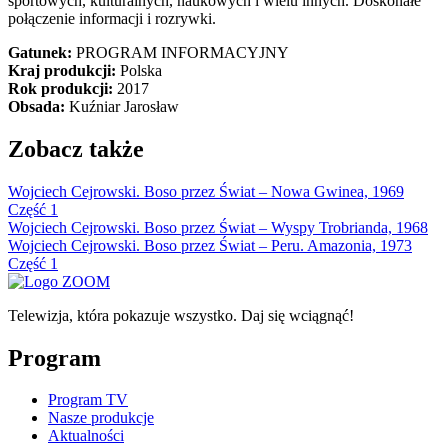
sportowych, kulturalnych, naukowych i wielu innych. Doskonałe
połączenie informacji i rozrywki.
Gatunek:
PROGRAM INFORMACYJNY
Kraj produkcji:
Polska
Rok produkcji:
2017
Obsada:
Kuźniar Jarosław
Zobacz także
Wojciech Cejrowski. Boso przez Świat – Nowa Gwinea, 1969
Część 1
Wojciech Cejrowski. Boso przez Świat – Wyspy Trobrianda, 1968
Wojciech Cejrowski. Boso przez Świat – Peru. Amazonia, 1973
Część 1
Telewizja, która pokazuje wszystko. Daj się wciągnąć!
Program
Program TV
Nasze produkcje
Aktualności