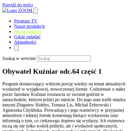
Przejdź do treści
Program TV
Nasze produkcje
Magia nagości
Gdzie oglądać
Aktualności
Szukaj w serwisie
Obywatel Kuźniar odc.64 część 1
Program dostarczający widzom porcję wiedzy na temat aktualnych
wydarzeń w wyjątkowej, nowoczesnej formie. Codziennie o stałej
porze Jarosław Kuźniar rozmawia ze swoimi gośćmi w
samochodzie, którym jeździ po mieście. Do jego auta trafili między
innymi Zbigniew Hołdys, Tomasz Lis, Michał Żebrowski i
Agnieszka Chylińska. Prowadzący i jego rozmówcy w przyjaznej
atmosferze i lekkiej formie komentują bieżące wydarzenia oraz
informują o tym, co ciekawego dopiero się wydarzy. Ich rozmowy
toczą się nie tylko wokół polityki, ale i wydarzeń społecznych,