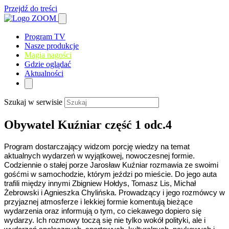
Przejdź do treści
Program TV
Nasze produkcje
Magia nagości
Gdzie oglądać
Aktualności
Szukaj w serwisie
Obywatel Kuźniar część 1 odc.4
Program dostarczający widzom porcję wiedzy na temat
aktualnych wydarzeń w wyjątkowej, nowoczesnej formie.
Codziennie o stałej porze Jarosław Kuźniar rozmawia ze swoimi
gośćmi w samochodzie, którym jeździ po mieście. Do jego auta
trafili między innymi Zbigniew Hołdys, Tomasz Lis, Michał
Żebrowski i Agnieszka Chylińska. Prowadzący i jego rozmówcy w
przyjaznej atmosferze i lekkiej formie komentują bieżące
wydarzenia oraz informują o tym, co ciekawego dopiero się
wydarzy. Ich rozmowy toczą się nie tylko wokół polityki, ale i