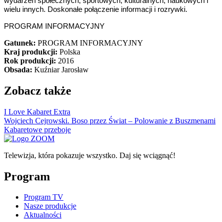
wydarzeń społecznych, sportowych, kulturalnych, naukowych i
wielu innych. Doskonałe połączenie informacji i rozrywki.
PROGRAM INFORMACYJNY
Gatunek:
PROGRAM INFORMACYJNY
Kraj produkcji:
Polska
Rok produkcji:
2016
Obsada:
Kuźniar Jarosław
Zobacz także
I Love Kabaret Extra
Wojciech Cejrowski. Boso przez Świat – Polowanie z Buszmenami
Kabaretowe przeboje
Telewizja, która pokazuje wszystko. Daj się wciągnąć!
Program
Program TV
Nasze produkcje
Aktualności