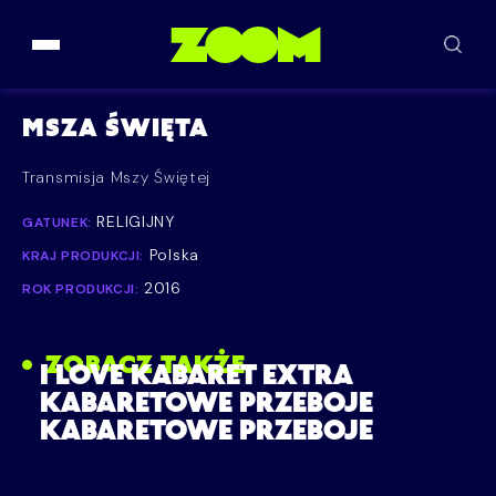
Przejdź do treści
MSZA ŚWIĘTA
Transmisja Mszy Świętej
RELIGIJNY
GATUNEK:
Polska
KRAJ PRODUKCJI:
2016
ROK PRODUKCJI:
ZOBACZ TAKŻE
I LOVE KABARET EXTRA
KABARETOWE PRZEBOJE
KABARETOWE PRZEBOJE