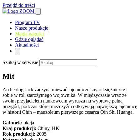
Przejdź do treści
Program TV
Nasze produkcje
Magia nagości
Gdzie oglądać
Aktualności
Szukaj w serwisie
Mit
Archeolog Jack zaczyna miewać tajemnicze sny o księżniczce i
sobie w roli starożytnego wojownika. W międzyczasie wraz ze
swoim przyjacielem naukowcem wyrusza na wyprawę pełną
przygód, podczas której mężczyźni odkrywają największą tajemnicę
w historii Chin – mauzoleum pierwszego cesarza Qin Shi Huanga.
Gatunek:
akcja
Kraj produkcji:
Chiny, HK
Rok produkcji:
2005
Reżyser:
Stanley Tong