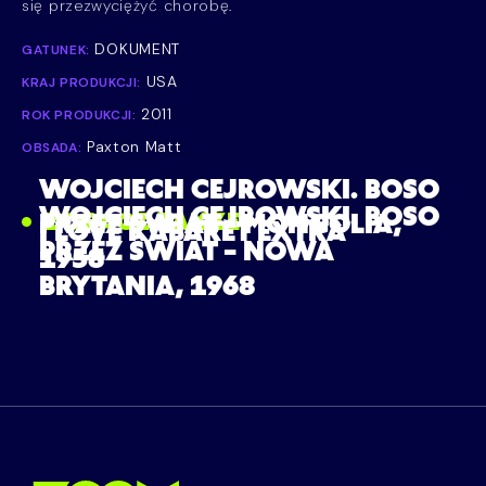
się przezwyciężyć chorobę.
DOKUMENT
GATUNEK:
USA
KRAJ PRODUKCJI:
2011
ROK PRODUKCJI:
Paxton Matt
OBSADA:
WOJCIECH CEJROWSKI. BOSO
WOJCIECH CEJROWSKI. BOSO
ZOBACZ TAKŻE
PRZEZ ŚWIAT – MONGOLIA,
I LOVE KABARET EXTRA
PRZEZ ŚWIAT – NOWA
1958
BRYTANIA, 1968