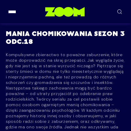
Przejdź do treści
MANIA CHOMIKOWANIA SEZON 3
ODC.18
Kompulsywne zbieractwo to poważne zaburzenie, które
może doprowadzić na skraj przepaści. Jak wygląda życie,
gdy nie jest się w stanie wyrzucić niczego? Piętrzące się
sterty śmieci w domu nie tylko nieestetycznie wyglądają
i nieprzyjemnie pachną, ale też prowadzą do różnych
schorzeń czy gromadzenia się szczurów i insektów.
Następstwa takiego zachowania mogą być bardzo
poważne – od utraty przyjaciół po odebranie praw
rodzicielskich. Twórcy serialu za cel postawili sobie
pomoc osobom ogarniętym manią chomikowania –
dzięki zaangażowaniu psychologów. W każdym odcinku
poznajemy historię innej osoby i obserwujemy, w jaki
sposób radzi sobie z zaburzeniem, oraz odkrywamy,
gdzie ma ono swoje źródła. Jednak nie wszystkim uda