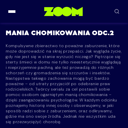
Przejdź do treści
MANIA CHOMIKOWANIA ODC.2
Kompulsywne zbieractwo to poważne zaburzenie, które
może doprowadzić na skraj przepaści. Jak wygląda życie,
gdy nie jest się w stanie wyrzucić niczego? Piętrzące się
sterty śmieci w domu nie tylko nieestetycznie wyglądają
i nieprzyjemnie pachną, ale też prowadzą do różnych
schorzeń czy gromadzenia się szczurów i insektów.
Następstwa takiego zachowania mogą być bardzo
poważne – od utraty przyjaciół po odebranie praw
rodzicielskich. Twórcy serialu za cel postawili sobie
pomoc osobom ogarniętym manią chomikowania –
dzięki zaangażowaniu psychologów. W każdym odcinku
poznajemy historię innej osoby i obserwujemy, w jaki
sposób radzi sobie z zaburzeniem, oraz odkrywamy,
gdzie ma ono swoje źródła. Jednak nie wszystkim uda
się przezwyciężyć chorobę.