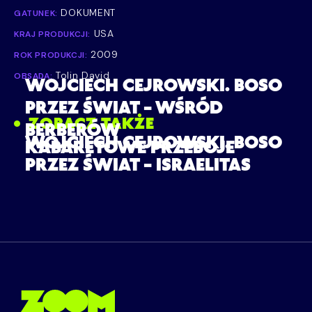
DOKUMENT
GATUNEK:
USA
KRAJ PRODUKCJI:
2009
ROK PRODUKCJI:
Tolin David
OBSADA:
WOJCIECH CEJROWSKI. BOSO
PRZEZ ŚWIAT – WŚRÓD
ZOBACZ TAKŻE
BERBERÓW
WOJCIECH CEJROWSKI. BOSO
KABARETOWE PRZEBOJE
PRZEZ ŚWIAT – ISRAELITAS