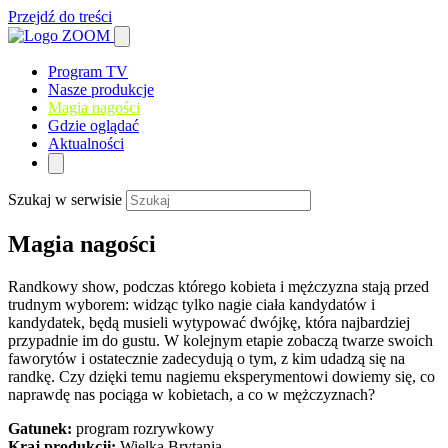
Przejdź do treści
Program TV
Nasze produkcje
Magia nagości
Gdzie oglądać
Aktualności
Szukaj w serwisie
Magia nagości
Randkowy show, podczas którego kobieta i mężczyzna stają przed
trudnym wyborem: widząc tylko nagie ciała kandydatów i
kandydatek, będą musieli wytypować dwójkę, która najbardziej
przypadnie im do gustu. W kolejnym etapie zobaczą twarze swoich
faworytów i ostatecznie zadecydują o tym, z kim udadzą się na
randkę. Czy dzięki temu nagiemu eksperymentowi dowiemy się, co
naprawdę nas pociąga w kobietach, a co w mężczyznach?
Gatunek:
program rozrywkowy
Kraj produkcji:
Wielka Brytania