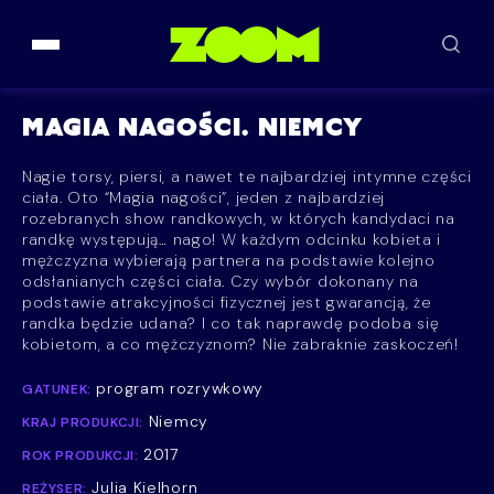
Przejdź do treści
MAGIA NAGOŚCI. NIEMCY
Nagie torsy, piersi, a nawet te najbardziej intymne części
ciała. Oto “Magia nagości”, jeden z najbardziej
rozebranych show randkowych, w których kandydaci na
randkę występują… nago! W każdym odcinku kobieta i
mężczyzna wybierają partnera na podstawie kolejno
odsłanianych części ciała. Czy wybór dokonany na
podstawie atrakcyjności fizycznej jest gwarancją, że
randka będzie udana? I co tak naprawdę podoba się
kobietom, a co mężczyznom? Nie zabraknie zaskoczeń!
program rozrywkowy
GATUNEK:
Niemcy
KRAJ PRODUKCJI:
2017
ROK PRODUKCJI:
Julia Kielhorn
REŻYSER: