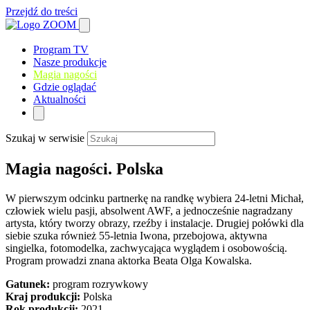
Przejdź do treści
Program TV
Nasze produkcje
Magia nagości
Gdzie oglądać
Aktualności
Szukaj w serwisie
Magia nagości. Polska
W pierwszym odcinku partnerkę na randkę wybiera 24-letni Michał,
człowiek wielu pasji, absolwent AWF, a jednocześnie nagradzany
artysta, który tworzy obrazy, rzeźby i instalacje. Drugiej połówki dla
siebie szuka również 55-letnia Iwona, przebojowa, aktywna
singielka, fotomodelka, zachwycająca wyglądem i osobowością.
Program prowadzi znana aktorka Beata Olga Kowalska.
Gatunek:
program rozrywkowy
Kraj produkcji:
Polska
Rok produkcji:
2021