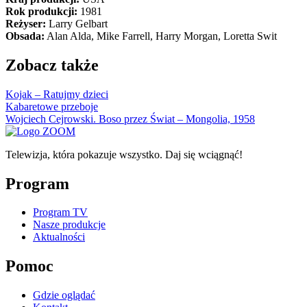
Rok produkcji:
1981
Reżyser:
Larry Gelbart
Obsada:
Alan Alda, Mike Farrell, Harry Morgan, Loretta Swit
Zobacz także
Kojak – Ratujmy dzieci
Kabaretowe przeboje
Wojciech Cejrowski. Boso przez Świat – Mongolia, 1958
Telewizja, która pokazuje wszystko. Daj się wciągnąć!
Program
Program TV
Nasze produkcje
Aktualności
Pomoc
Gdzie oglądać