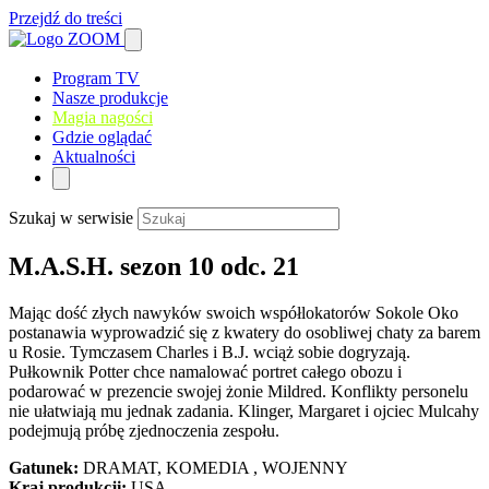
Przejdź do treści
Program TV
Nasze produkcje
Magia nagości
Gdzie oglądać
Aktualności
Szukaj w serwisie
M.A.S.H. sezon 10 odc. 21
Mając dość złych nawyków swoich współlokatorów Sokole Oko
postanawia wyprowadzić się z kwatery do osobliwej chaty za barem
u Rosie. Tymczasem Charles i B.J. wciąż sobie dogryzają.
Pułkownik Potter chce namalować portret całego obozu i
podarować w prezencie swojej żonie Mildred. Konflikty personelu
nie ułatwiają mu jednak zadania. Klinger, Margaret i ojciec Mulcahy
podejmują próbę zjednoczenia zespołu.
Gatunek:
DRAMAT, KOMEDIA , WOJENNY
Kraj produkcji:
USA