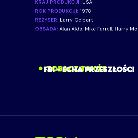
KRAJ PRODUKCJI:
USA
ROK PRODUKCJI:
1978
REŻYSER:
Larry Gelbart
OBSADA:
Alan Alda, Mike Farrell, Harry M
ZOBACZ TAKŻE
FBI – ECHA PRZESZŁOŚCI