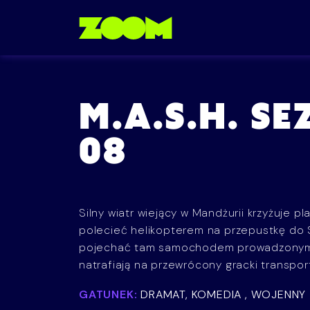
Przejdź do treści
M.A.S.H. S
08
Silny wiatr wiejący w Mandżurii krzyżuje pl
polecieć helikopterem na przepustkę do
pojechać tam samochodem prowadzonym p
natrafiają na przewrócony gracki transpor
GATUNEK:
DRAMAT, KOMEDIA , WOJENNY