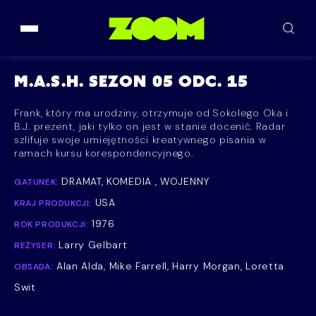
Przejdź do treści
M.A.S.H. SEZON 05 ODC. 15
Frank, który ma urodziny, otrzymuje od Sokolego Oka i
B.J. prezent, jaki tylko on jest w stanie docenić. Radar
szlifuje swoje umiejętności kreatywnego pisania w
ramach kursu korespondencyjnego.
DRAMAT, KOMEDIA , WOJENNY
GATUNEK:
USA
KRAJ PRODUKCJI:
1976
ROK PRODUKCJI:
Larry Gelbart
REŻYSER:
Alan Alda, Mike Farrell, Harry Morgan, Loretta
OBSADA:
Swit