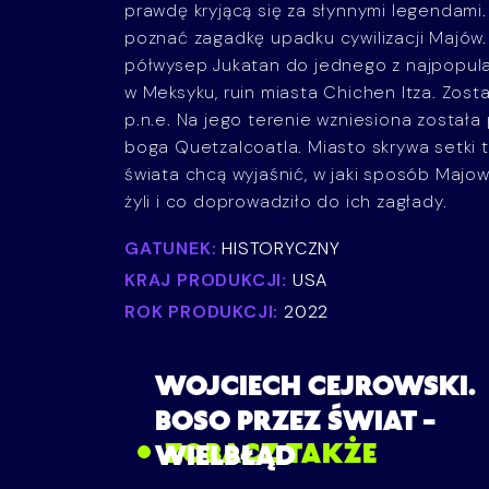
prawdę kryjącą się za słynnymi legendam
poznać zagadkę upadku cywilizacji Majów.
półwysep Jukatan do jednego z najpopular
w Meksyku, ruin miasta Chichen Itza. Zos
p.n.e. Na jego terenie wzniesiona została 
boga Quetzalcoatla. Miasto skrywa setki 
świata chcą wyjaśnić, w jaki sposób Majow
żyli i co doprowadziło do ich zagłady.
GATUNEK:
HISTORYCZNY
KRAJ PRODUKCJI:
USA
ROK PRODUKCJI:
2022
WOJCIECH CEJROWSKI.
BOSO PRZEZ ŚWIAT –
ZOBACZ TAKŻE
WIELBŁĄD