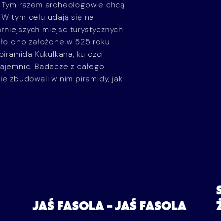
i. Tym razem archeologowie chcą
 W tym celu udają się na
niejszych miejsc turystycznych
tało ono założone w 525 roku
piramida Kukulkana, ku czci
tajemnic. Badacze z całego
ie zbudowali w nim piramidy, jak
JAŚ FASOLA – JAŚ FASOLA