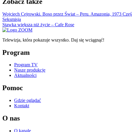
Zobacz także
Wojciech Cejrowski. Boso przez Świat – Peru. Amazonia, 1973 Częś
Seksmisja
Stawka większa niż życie – Cafe Rose
Telewizja, która pokazuje wszystko. Daj się wciągnąć!
Program
Program TV
Nasze produkcje
Aktualności
Pomoc
Gdzie oglądać
Kontakt
O nas
O kanale