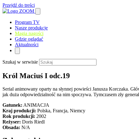
Przejdź do treści
Program TV
Nasze produkcje
Magia nagości
Gdzie oglądać
Aktualności
Szukaj w serwisie
Król Maciuś I odc.19
Serial animowany oparty na słynnej powieści Janusza Korczaka. Głów
jak duża odpowiedzialność na nim spoczywa. Tymczasem zły generał, 
Gatunek:
ANIMACJA
Kraj produkcji:
Polska, Francja, Niemcy
Rok produkcji:
2002
Reżyser:
Doris Riedl
Obsada:
N/A