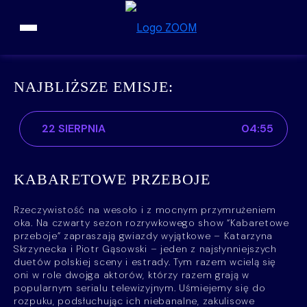
Przejdź do treści
NAJBLIŻSZE EMISJE:
22 SIERPNIA
04:55
KABARETOWE PRZEBOJE
Rzeczywistość na wesoło i z mocnym przymrużeniem
oka. Na czwarty sezon rozrywkowego show “Kabaretowe
przeboje” zapraszają gwiazdy wyjątkowe – Katarzyna
Skrzynecka i Piotr Gąsowski – jeden z najsłynniejszych
duetów polskiej sceny i estrady. Tym razem wcielą się
oni w role dwojga aktorów, którzy razem grają w
popularnym serialu telewizyjnym. Uśmiejemy się do
rozpuku, podsłuchując ich niebanalne, zakulisowe