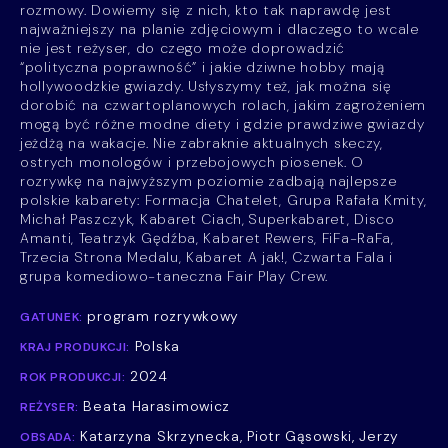
rozmowy. Dowiemy się z nich, kto tak naprawdę jest
najważniejszy na planie zdjęciowym i dlaczego to wcale
nie jest reżyser, do czego może doprowadzić
“polityczna poprawność” i jakie dziwne hobby mają
hollywoodzkie gwiazdy. Usłyszymy też, jak można się
dorobić na czwartoplanowych rolach, jakim zagrożeniem
mogą być różne modne diety i gdzie prawdziwe gwiazdy
jeżdżą na wakacje. Nie zabraknie aktualnych skeczy,
ostrych monologów i przebojowych piosenek. O
rozrywkę na najwyższym poziomie zadbają najlepsze
polskie kabarety: Formacja Chatelet, Grupa Rafała Kmity,
Michał Paszczyk, Kabaret Ciach, Superkabaret, Disco
Amanti, Teatrzyk Gędźba, Kabaret Rewers, FiFa-RaFa,
Trzecia Strona Medalu, Kabaret A jak!, Czwarta Fala i
grupa komediowo-taneczna Fair Play Crew.
program rozrywkowy
GATUNEK:
Polska
KRAJ PRODUKCJI:
2024
ROK PRODUKCJI:
Beata Harasimowicz
REŻYSER:
Katarzyna Skrzynecka, Piotr Gąsowski, Jerzy
OBSADA: