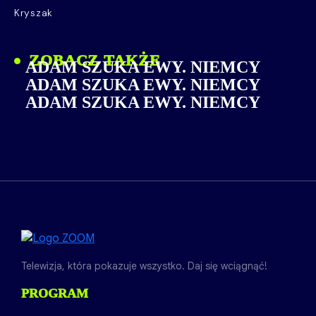
Kryszak
ZOBACZ TAKŻE
ADAM SZUKA EWY. NIEMCY
ADAM SZUKA EWY. NIEMCY
ADAM SZUKA EWY. NIEMCY
Telewizja, która pokazuje wszystko. Daj się wciągnąć!
PROGRAM