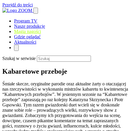
Przejdź do treści
Program TV
Nasze produkcje
Magia nagości
Gdzie oglądać
Aktualności
Szukaj w serwisie
Kabaretowe przeboje
Śmiałe skecze, oryginalne parodie oraz aktualne żarty o otaczającej
nas rzeczywistości w wykonaniu mistrzów kabaretu to kwintesencja
“Kabaretowych przebojów”. W jesiennym sezonie na “Kabaretowe
przeboje” zapraszają po raz kolejny Katarzyna Skrzynecka i Piotr
Gąsowski. Tym razem gwiazdorski duet wcieli się w doskonale
znane sobie role – prowadzących wielki, rozrywkowy show z
gwiazdami. Zobaczymy ich przygotowania do wejścia na scenę,
dowcipne, czasem pikantne komentarze na temat zapraszanych
gości, rozmowy o życiu gwiazd, influencerach, kulcie młodości,