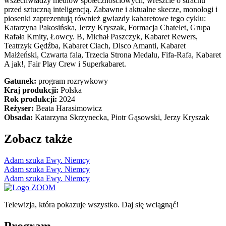
wszechwładzy mediów społecznościowych, wreszcie o strachu
przed sztuczną inteligencją. Zabawne i aktualne skecze, monologi i
piosenki zaprezentują również gwiazdy kabaretowe tego cyklu:
Katarzyna Pakosińska, Jerzy Kryszak, Formacja Chatelet, Grupa
Rafała Kmity, Łowcy. B, Michał Paszczyk, Kabaret Rewers,
Teatrzyk Gędźba, Kabaret Ciach, Disco Amanti, Kabaret
Małżeński, Czwarta fala, Trzecia Strona Medalu, Fifa-Rafa, Kabaret
A jak!, Fair Play Crew i Superkabaret.
Gatunek:
program rozrywkowy
Kraj produkcji:
Polska
Rok produkcji:
2024
Reżyser:
Beata Harasimowicz
Obsada:
Katarzyna Skrzynecka, Piotr Gąsowski, Jerzy Kryszak
Zobacz także
Adam szuka Ewy. Niemcy
Adam szuka Ewy. Niemcy
Adam szuka Ewy. Niemcy
Telewizja, która pokazuje wszystko. Daj się wciągnąć!
Program