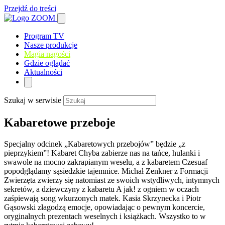
Przejdź do treści
Program TV
Nasze produkcje
Magia nagości
Gdzie oglądać
Aktualności
Szukaj w serwisie
Kabaretowe przeboje
Specjalny odcinek „Kabaretowych przebojów” będzie „z
pieprzykiem”! Kabaret Chyba zabierze nas na tańce, hulanki i
swawole na mocno zakrapianym weselu, a z kabaretem Czesuaf
popodglądamy sąsiedzkie tajemnice. Michał Zenkner z Formacji
Zwierzęta zwierzy się natomiast ze swoich wstydliwych, intymnych
sekretów, a dziewczyny z kabaretu A jak! z ogniem w oczach
zaśpiewają song wkurzonych matek. Kasia Skrzynecka i Piotr
Gąsowski złagodzą emocje, opowiadając o pewnym koncercie,
oryginalnych prezentach weselnych i książkach. Wszystko to w