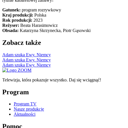
rytmie kabaretowej zabawy!
Gatunek:
program rozrywkowy
Kraj produkcji:
Polska
Rok produkcji:
2023
Reżyser:
Beata Harasimowicz
Obsada:
Katarzyna Skrzynecka, Piotr Gąsowski
Zobacz także
Adam szuka Ewy. Niemcy
Adam szuka Ewy. Niemcy
Adam szuka Ewy. Niemcy
Telewizja, która pokazuje wszystko. Daj się wciągnąć!
Program
Program TV
Nasze produkcje
Aktualności
Pomoc