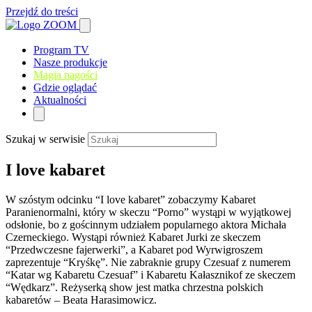
Przejdź do treści
Program TV
Nasze produkcje
Magia nagości
Gdzie oglądać
Aktualności
Szukaj w serwisie
I love kabaret
W szóstym odcinku “I love kabaret” zobaczymy Kabaret
Paranienormalni, który w skeczu “Porno” wystąpi w wyjątkowej
odsłonie, bo z gościnnym udziałem popularnego aktora Michała
Czerneckiego. Wystąpi również Kabaret Jurki ze skeczem
“Przedwczesne fajerwerki”, a Kabaret pod Wyrwigroszem
zaprezentuje “Kryśkę”. Nie zabraknie grupy Czesuaf z numerem
“Katar wg Kabaretu Czesuaf” i Kabaretu Kałasznikof ze skeczem
“Wędkarz”. Reżyserką show jest matka chrzestna polskich
kabaretów – Beata Harasimowicz.